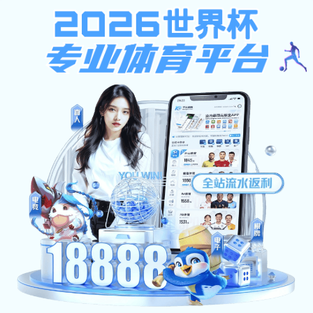
爱游戏体育平台赞助意甲,竞彩
体育
学校主页
联系我们
/
搜索
爱游戏体育平台赞助意甲,竞彩体育:网站首页
爱游戏体育平台赞助意甲,竞彩体育:研究院概况