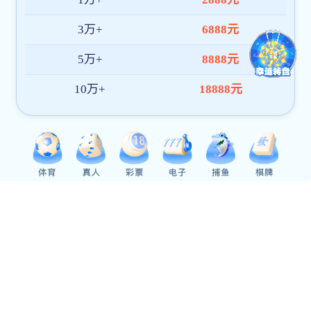
爱游戏体育平台赞助意甲,竞彩体育: 科学研究
研发平台
>
专家顾问团队
>
科研队伍
>
科研成果
>
专家顾问团队
您的位置：
网站首页
>
科学研究
>
专家顾问团队
>
正文
爱游戏体育平台赞助意甲,竞彩体育: 专家顾问团队
研发平台
专家顾问团队
科研队伍