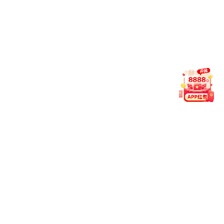
科研成果
爱游戏体育平台赞助意甲,竞彩体育:郝跃 中国科学院
院士 微电子学专家
发布时间: 2021年07月28日 14:52
作者：
郝跃
中国科学院院士
微电子学专家
西安电子科技大学微电子学院教授、博士