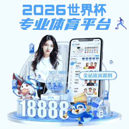
爱游戏体育平台赞助意甲,竞彩
体育
学校主页
联系我们
/
搜索
爱游戏体育平台赞助意甲,竞彩体育:网站首页
爱游戏体育平台赞助意甲,竞彩体育:研究院概况