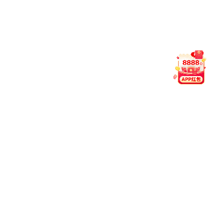
度“重庆
-
西电产学研合作专项资
金”立项项目公示
2022
年
6
月
18
日，西电重研院面向西安电子
科技大学发布
2022
年度“重庆
-
西电产学研合作专
项资金”科研项目申报指南，开展项目申报工
作。截至
2022
年
6
月
25
日，共收集有效项目申报
书
28
份，覆盖指南要求的
15
个方向。
2022
年
7
月
日，西电重研院组织评审专家，在西安召开现
会议，对申报的产学研专项项目进行了评审。
审专家组审阅了相关申报材料，听取了重点项
申报人的汇报答辩，经讨论、质询和现场打分
最终遴选出
15
个资助项目。
2022
年度“重庆
-
西电产学研合作专项资金”