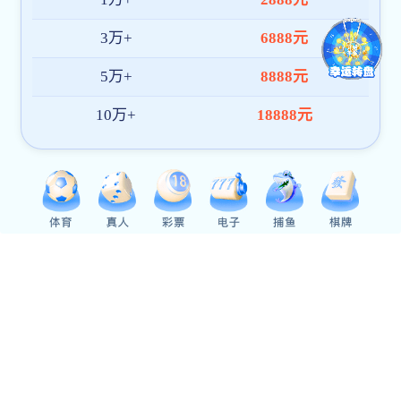
爱游戏体育平台赞助意甲,竞彩体育: 通知公告
通知公告
您的位置：
网站首页
>
正文
爱游戏体育平台赞助意甲,竞彩体育: 通知公告
爱游戏体育平台赞助意甲,竞彩体育:2022年度“重庆-
电产学研合作专项资金”立项项目公示
发布时间: 2022年07月13日 16:25
作者：
2022
年
爱游戏体育平台赞助意甲,竞彩体育: