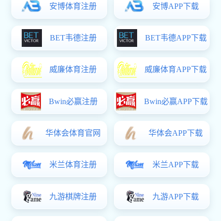
规章制度
奖励工作
爱游戏体育平台赞助意甲,竞彩体育:招贤纳士
人才招聘
人才热线
爱游戏体育平台赞助意甲,竞彩体育:联系我们
爱游戏体育平台赞助意甲,竞彩体育:网站首页
爱游戏体育平台赞助意甲,竞彩体育:研究院概况
机构简介
组织架构
地理位置
爱游戏体育平台赞助意甲,竞彩体育:工作动态
新闻动态
党建工作
学术交流